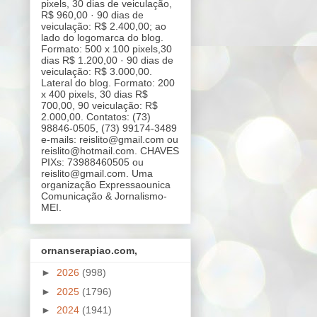
pixels, 30 dias de veiculação,
R$ 960,00 · 90 dias de
veiculação: R$ 2.400,00; ao
lado do logomarca do blog.
Formato: 500 x 100 pixels,30
dias R$ 1.200,00 · 90 dias de
veiculação: R$ 3.000,00.
Lateral do blog. Formato: 200
x 400 pixels, 30 dias R$
700,00, 90 veiculação: R$
2.000,00. Contatos: (73)
98846-0505, (73) 99174-3489
e-mails: reislito@gmail.com ou
reislito@hotmail.com. CHAVES
PIXs: 73988460505 ou
reislito@gmail.com. Uma
organização Expressaounica
Comunicação & Jornalismo-
MEI.
ornanserapiao.com,
►
2026
(998)
►
2025
(1796)
►
2024
(1941)