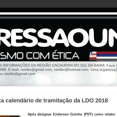
NFORMAÇÕES DA REGIÃO CACAUEIRA DO SUL DA BAHIA. Faça sua p
-3489. E-mail: reislito@gmail.com, reislito@hotmail.com. Uma org
 reislito@gmail.com
ixa calendário de tramitação da LDO 2018
Após designar Enderson Guinho (PDT) como relator