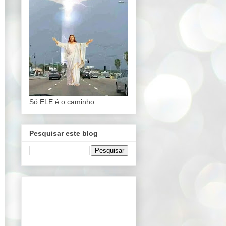
Só ELE é o caminho
Pesquisar este blog