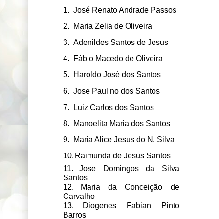
1.
José Renato Andrade Passos
2.
Maria Zelia de Oliveira
3.
Adenildes Santos de Jesus
4.
Fábio Macedo de Oliveira
5.
Haroldo José dos Santos
6.
Jose Paulino dos Santos
7.
Luiz Carlos dos Santos
8.
Manoelita Maria dos Santos
9.
Maria Alice Jesus do N. Silva
10.
Raimunda de Jesus Santos
11.
Jose Domingos da Silva
Santos
12.
Maria da Conceição de
Carvalho
13.
Diogenes Fabian Pinto
Barros