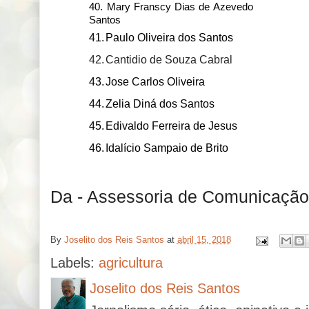
40.
Mary Franscy Dias de Azevedo
Santos
41.
Paulo Oliveira dos Santos
42.
Cantidio de Souza Cabral
43.
Jose Carlos Oliveira
44.
Zelia Diná dos Santos
45.
Edivaldo Ferreira de Jesus
46.
Idalício Sampaio de Brito
Da - Assessoria de Comunicação 
By
Joselito dos Reis Santos
at
abril 15, 2018
Labels:
agricultura
Joselito dos Reis Santos