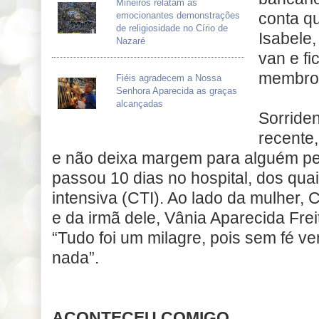
Mineiros relatam as
conta qu
emocionantes demonstrações
de religiosidade no Círio de
Isabele,
Nazaré
van e fi
membro 
Fiéis agradecem a Nossa
Senhora Aparecida as graças
alcançadas
Sorriden
recente
e não deixa margem para alguém pe
passou 10 dias no hospital, dos quai
intensiva (CTI). Ao lado da mulher, 
e da irmã dele, Vânia Aparecida Frei
“Tudo foi um milagre, pois sem fé v
nada”.
ACONTECEU COMIGO