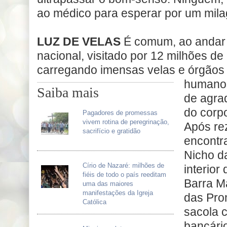
ao médico para esperar por um mila
LUZ DE VELAS
É comum, ao andar p
nacional, visitado por 12 milhões de 
carregando imensas velas e órgão
humanos
Saiba mais
de agrad
do corpo
Pagadores de promessas
vivem rotina de peregrinação,
Após rez
sacrifício e gratidão
encontr
Nicho da
Círio de Nazaré: milhões de
interior 
fiéis de todo o país reeditam
Barra M
uma das maiores
manifestações da Igreja
das Pro
Católica
sacola 
bancári