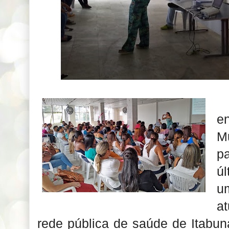
e
M
p
ú
u
a
rede pública de saúde de Itabu