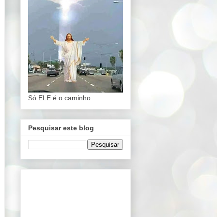
Só ELE é o caminho
Pesquisar este blog