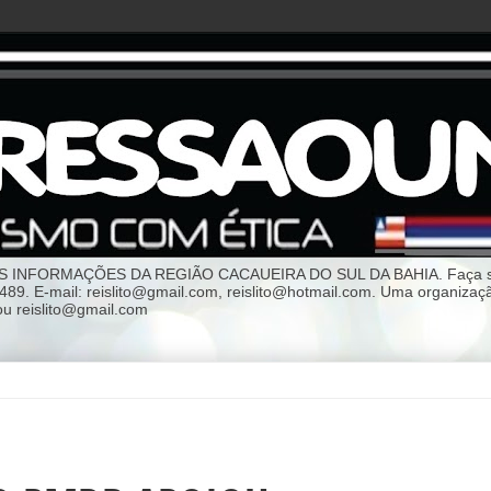
NFORMAÇÕES DA REGIÃO CACAUEIRA DO SUL DA BAHIA. Faça sua p
-3489. E-mail: reislito@gmail.com, reislito@hotmail.com. Uma org
 reislito@gmail.com