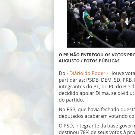
O PR NÃO ENTREGOU OS VOTOS PR
AUGUSTO / FOTOS PÚBLICAS
Do -
Diário do Poder -
Houve vota
partidárias: PSDB, DEM, SD, PRB, 
integrantes do PT, do PC do B e
decidido apoiar Dilma, se dividi
do partido.
No PSB, que havia fechado quest
deputados acabaram votando con
O PSD, integrante da base govern
destinou 78% de seus votos à pr