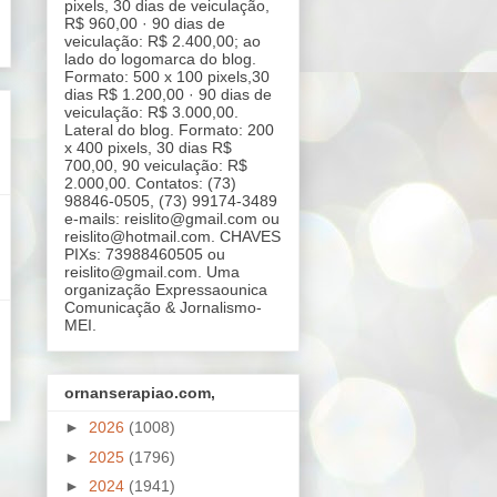
pixels, 30 dias de veiculação,
R$ 960,00 · 90 dias de
veiculação: R$ 2.400,00; ao
lado do logomarca do blog.
Formato: 500 x 100 pixels,30
dias R$ 1.200,00 · 90 dias de
veiculação: R$ 3.000,00.
Lateral do blog. Formato: 200
x 400 pixels, 30 dias R$
700,00, 90 veiculação: R$
2.000,00. Contatos: (73)
98846-0505, (73) 99174-3489
e-mails: reislito@gmail.com ou
reislito@hotmail.com. CHAVES
PIXs: 73988460505 ou
reislito@gmail.com. Uma
organização Expressaounica
Comunicação & Jornalismo-
MEI.
ornanserapiao.com,
►
2026
(1008)
►
2025
(1796)
►
2024
(1941)