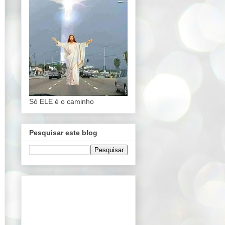
Só ELE é o caminho
Pesquisar este blog