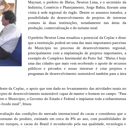
Maynart, o prefeito de Ilhéus, Newton Lima, e o secretário da
Indústria, Comércio e Planejamento, Jorge Bahia, fizeram uma
visita à sede regional do órgão. Dentre os assuntos tratados, a
possibilidade do desenvolvimento de projetos de interesse
comuns às duas instituições, notadamente nas áreas da
produção, comercialização e do turismo rural.
O prefeito Newton Lima ressaltou o potencial da Ceplac e disse
que a instituição poderá ser uma das mais importantes parceiras
do Município no processo de desenvolvimento regional,
principalmente com a implantação de projetos importantes, a
exemplo do Complexo Intermodal do Porto Sul. “Ilhéus é hoje
uma das cidades que mais vem recebendo o aporte de recursos
públicos e privados e nosso interesse é criar projetos e
programas de desenvolvimento sustentável também para a área
ente da Ceplac, o apoio que tem dado no levantamento das atividades rurais no
projeto de desenvolvimento sustentável capaz de manter o homem no campo. “Para
ntre o Município, o Governo do Estado e Federal e implantar toda a infraestrutura
 êxodo rural”, frisou.
valiação das condições do mercado internacional do cacau e considerou que o
 consumo do produto, estimado em cerca de 8% ao ano, com possibilidades de
nte europeu, o cacau do Brasil é reconhecido pela sua qualidade, tecnologia e