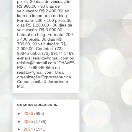
pixels, 30 dias de veiculação,
R$ 960,00 · 90 dias de
veiculação: R$ 2.400,00; ao
lado do logomarca do blog.
Formato: 500 x 100 pixels,30
dias R$ 1.200,00 · 90 dias de
veiculação: R$ 3.000,00.
Lateral do blog. Formato: 200
x 400 pixels, 30 dias R$
700,00, 90 veiculação: R$
2.000,00. Contatos: (73)
98846-0505, (73) 99174-3489
e-mails: reislito@gmail.com ou
reislito@hotmail.com. CHAVES
PIXs: 73988460505 ou
reislito@gmail.com. Uma
organização Expressaounica
Comunicação & Jornalismo-
MEI.
ornanserapiao.com,
►
2026
(995)
►
2025
(1796)
►
2024
(1941)