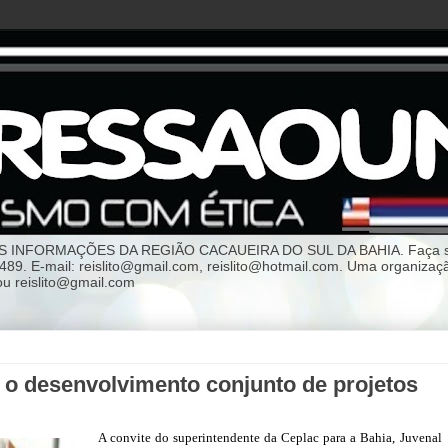
NFORMAÇÕES DA REGIÃO CACAUEIRA DO SUL DA BAHIA. Faça sua p
-3489. E-mail: reislito@gmail.com, reislito@hotmail.com. Uma org
 reislito@gmail.com
 o desenvolvimento conjunto de projetos
A convite do superintendente da Ceplac para a Bahia, Juvenal