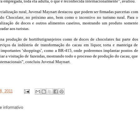
 empregada, toda ela adulta, o que é reconhecida internacionalmente”, avaliou.
cialização rural, Juvenal Maynart destacou que podem ser firmadas parcerias com
o do Chocolate, no próximo ano, bem como o incentivo no turismo rural. Para o
ialização de doces e outros alimentos caseiros, mostrando um produto somente
radar aos turistas.
 na produção de hortifrutigranjeiros como de doces de chocolates faz parte dos
rviços da indústria de transformação do cacau em líquor, torta e manteiga de
importantes ‘shoppings’, como a BR-415, onde poderemos implantar pontos de
iar a visitação de fazendas, mostrando todo o processo de produção do cacau, que
internacionais”, concluiu Juvenal Maynart.
8, 2011
 e informativo