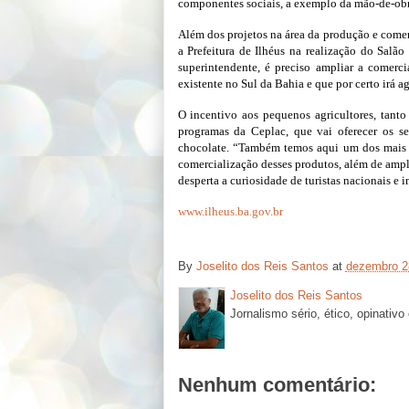
componentes sociais, a exemplo da mão-de-obra
Além dos projetos na área da produção e comer
a Prefeitura de Ilhéus na realização do Salã
superintendente, é preciso ampliar a comerc
existente no Sul da Bahia e que por certo irá ag
O incentivo aos pequenos agricultores, tanto
programas da Ceplac, que vai oferecer os se
chocolate. “Também temos aqui um dos mais 
comercialização desses produtos, além de ampl
desperta a curiosidade de turistas nacionais e 
www.ilheus.ba.gov.br
By
Joselito dos Reis Santos
at
dezembro 2
Joselito dos Reis Santos
Jornalismo sério, ético, opinativo
Nenhum comentário: